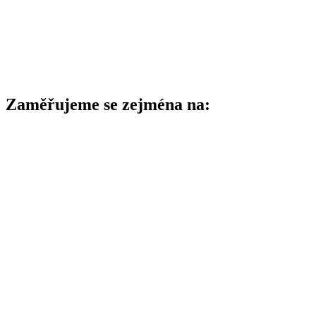
Advokátní úschovy peněz a listin
Rozvody manželství a vypořádání majetku
Trestní a přestupkové řízení
Zaměřujeme se zejména na: