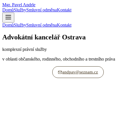
Mgr. Pavel Andrle
Domů
Služby
Smluvní odměna
Kontakt
Domů
Služby
Smluvní odměna
Kontakt
Advokátní kancelář Ostrava
komplexní právní služby
v oblasti občanského, rodinného, obchodního a trestního práva
+420 774 614 144
andpav@seznam.cz
Sokolská třída 451/11, 702 00 Moravská Ostrava
nám. J
Zastupování klientů před soudy
Sepisování smluv
Vymáhání pohledávek