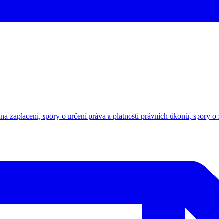
na zaplacení, spory o určení práva a platnosti právních úkonů, spory o